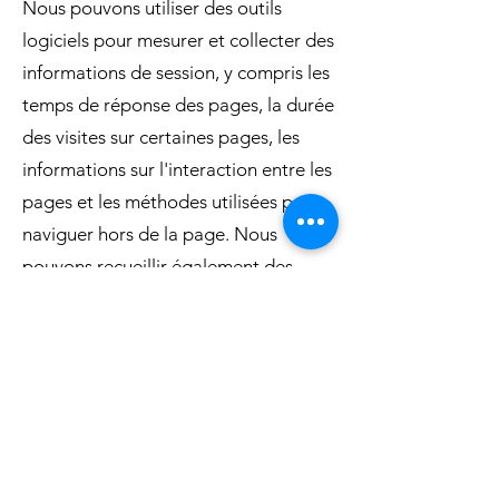
Nous pouvons utiliser des outils
logiciels pour mesurer et collecter des
informations de session, y compris les
temps de réponse des pages, la durée
des visites sur certaines pages, les
informations sur l'interaction entre les
pages et les méthodes utilisées pour
naviguer hors de la page. Nous
pouvons recueillir également des
informations d'identification
personnelle (y compris le nom,
l'adresse électronique, le mot de
passe, les communications) ; les
détails de paiement (y compris les
informations de carte de crédit), les
commentaires, les réactions, les