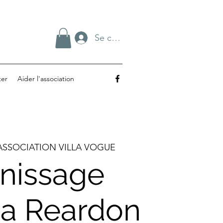
Se connecter
ter
Aider l'association
ASSOCIATION VILLA VOGUE
nissage
tia Reardon