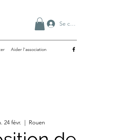
Se connecter
ter
Aider l'association
. 24 févr.
  |  
Rouen
sition de