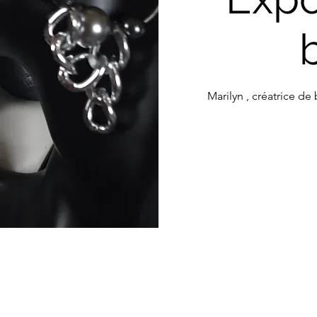
Marilyn , créatrice de