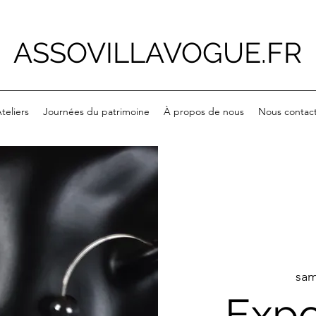
ASSOVILLAVOGUE.FR
teliers
Journées du patrimoine
À propos de nous
Nous contac
sam
Expo