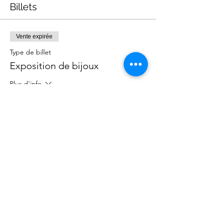
Billets
Vente expirée
Type de billet
Exposition de bijoux
Plus d'info
Prix
0,00 €
contact@assovillavogue.fr
POLITIQUE DE CONFIDENTIALITE