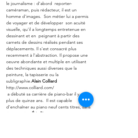
le journalisme : d'abord  reporter-
caméraman, puis rédacteur, il est un 
homme d'images.  Son métier lui a permis 
de voyager et de développer  son acuité 
visuelle, qu'il a longtemps entretenue en 
dessinant et en  peignant à partir des 
carnets de dessins réalisés pendant ses 
déplacements. Il s'est consacré plus 
recemment à l'abstraction. Il propose une 
oeuvre abondante et multiple en utilisant 
des techniques aussi diverses que la 
peinture, la tapisserie ou la 
subligraphie.
Alain Colliard
http://www.colliard.com/
 a débuté sa carrière de piano-bar il y a 
plus de quinze ans.  Il est capable 
d’enchaîner au piano neuf cents titres, sans 
 interruption.
Éric Riou
https://www.paris-
normandie.fr/art/region/profession-piano-
bar-GD2566190