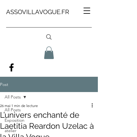
ASSOVILLAVOGUE.FR
Post
All Posts
26 mai
1 min de lecture
All Posts
L’univers enchanté de
Exposition
Laetitia Reardon Uzelac à
atelier
la Villa Vogue