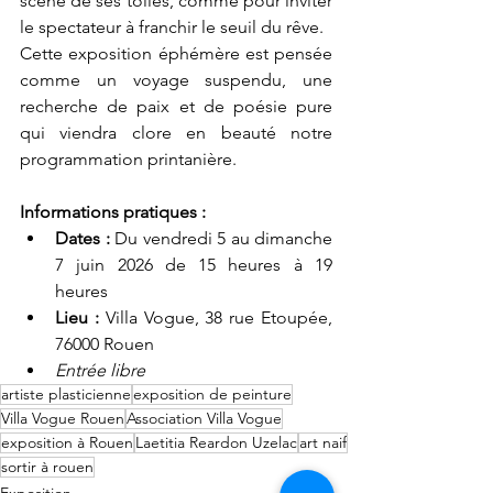
scène de ses toiles, comme pour inviter 
le spectateur à franchir le seuil du rêve.
Cette exposition éphémère est pensée 
comme un voyage suspendu, une 
recherche de paix et de poésie pure 
qui viendra clore en beauté notre 
programmation printanière.
Informations pratiques :
Dates :
 Du vendredi 5 au dimanche 
7 juin 2026 de 15 heures à 19 
heures
Lieu :
 Villa Vogue, 38 rue Etoupée, 
76000 Rouen
Entrée libre
artiste plasticienne
exposition de peinture
Villa Vogue Rouen
Association Villa Vogue
exposition à Rouen
Laetitia Reardon Uzelac
art naif
sortir à rouen